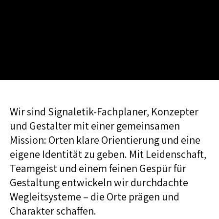
W
i
r
s
i
n
d
S
i
g
n
a
l
e
t
i
k
-
F
a
c
h
p
l
a
n
e
r
,
K
o
n
z
e
p
t
e
r
u
n
d
G
e
s
t
a
l
t
e
r
m
i
t
e
i
n
e
r
g
e
m
e
i
n
s
a
m
e
n
M
i
s
s
i
o
n
:
O
r
t
e
n
k
l
a
r
e
O
r
i
e
n
t
i
e
r
u
n
g
u
n
d
e
i
n
e
e
i
g
e
n
e
I
d
e
n
t
i
t
ä
t
z
u
g
e
b
e
n
.
M
i
t
L
e
i
d
e
n
s
c
h
a
f
t
,
T
e
a
m
g
e
i
s
t
u
n
d
e
i
n
e
m
f
e
i
n
e
n
G
e
s
p
ü
r
f
ü
r
G
e
s
t
a
l
t
u
n
g
e
n
t
w
i
c
k
e
l
n
w
i
r
d
u
r
c
h
d
a
c
h
t
e
W
e
g
l
e
i
t
s
y
s
t
e
m
e
–
d
i
e
O
r
t
e
p
r
ä
g
e
n
u
n
d
C
h
a
r
a
k
t
e
r
s
c
h
a
f
f
e
n
.