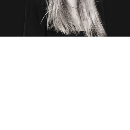
LAURA BOLLIGER
Grafikerin EFZ | BA Fine Arts
Hat eine Schwäche für Metal Breakdowns, Kunst,