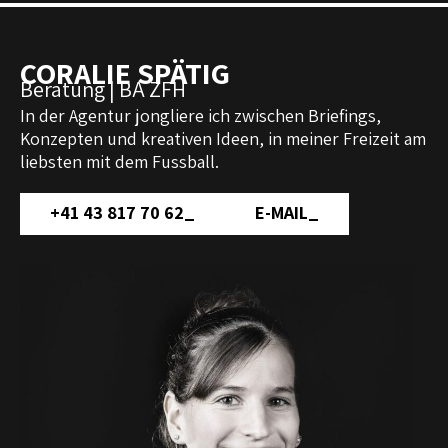
CORALIE SPÄTIG
Beratung | BA ZFH
In der Agentur jongliere ich zwischen Briefings,
Konzepten und kreativen Ideen, in meiner Freizeit am
liebsten mit dem Fussball.
+41 43 817 70 62
_
E-MAIL
_